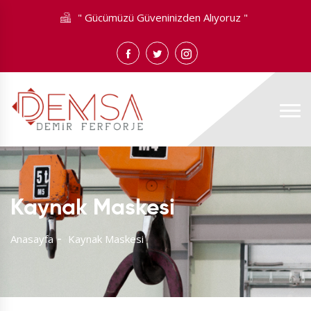
" Gücümüzü Güveninizden Alıyoruz "
Kaynak Maskesi
Anasayfa
Kaynak Maskesi