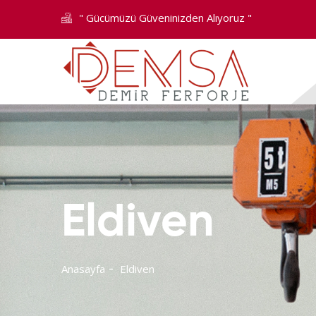
" Gücümüzü Güveninizden Alıyoruz "
Eldiven
Anasayfa
Eldiven