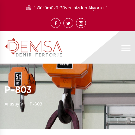
" Gücümüzü Güveninizden Alıyoruz "
P-803
Anasayfa
P-803