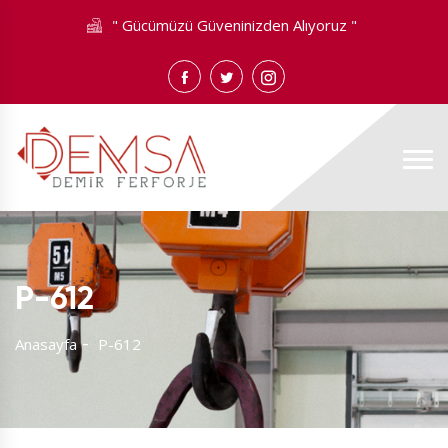
" Gücümüzü Güveninizden Alıyoruz "
P-612
Anasayfa
P-612