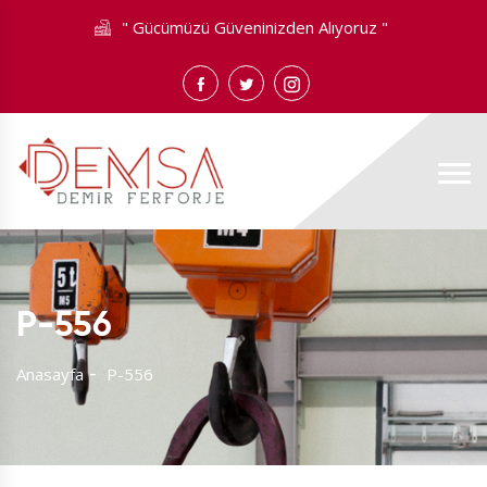
" Gücümüzü Güveninizden Alıyoruz "
P-556
Anasayfa
P-556