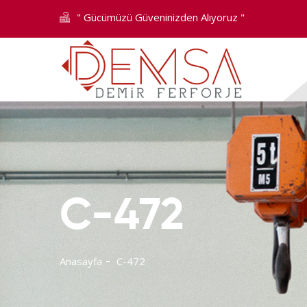
" Gücümüzü Güveninizden Alıyoruz "
C-472
Anasayfa
C-472