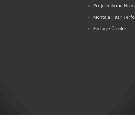
Projelendirme Hizme
Montaja Hazır Ferfo
Ferforje Ürünler
© Created with
. All Rights Reserved.