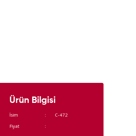
Ürün Bilgisi
İsim
C-472
Fiyat