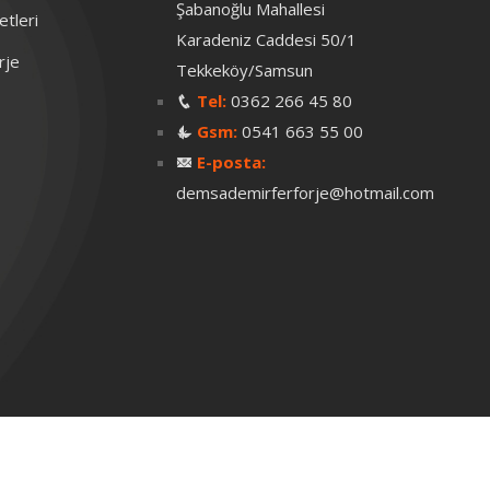
Şabanoğlu Mahallesi
tleri
Karadeniz Caddesi 50/1
rje
Tekkeköy/Samsun
Tel:
0362 266 45 80
Gsm:
0541 663 55 00
E-posta:
demsademirferforje@hotmail.com