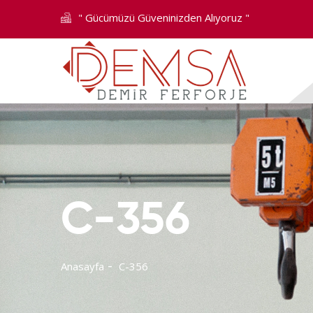
" Gücümüzü Güveninizden Alıyoruz "
C-356
Anasayfa
C-356