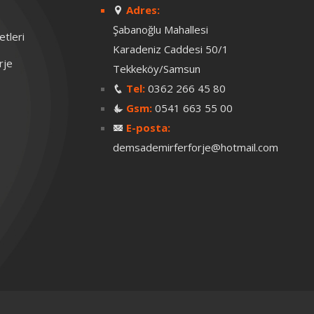
Adres:
Şabanoğlu Mahallesi
tleri
Karadeniz Caddesi 50/1
rje
Tekkeköy/Samsun
Tel:
0362 266 45 80
Gsm:
0541 663 55 00
E-posta:
demsademirferforje@hotmail.com