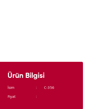
Ürün Bilgisi
İsim
C-356
Fiyat