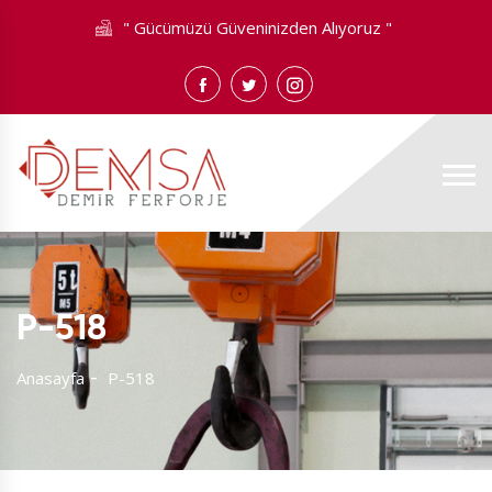
" Gücümüzü Güveninizden Alıyoruz "
P-518
Anasayfa
P-518