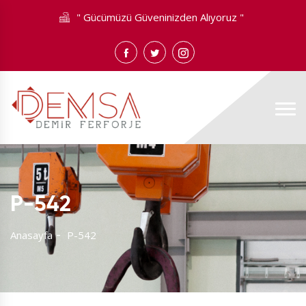
" Gücümüzü Güveninizden Alıyoruz "
P-542
Anasayfa
P-542