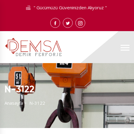
" Gücümüzü Güveninizden Alıyoruz "
N-3122
Anasayfa
N-3122